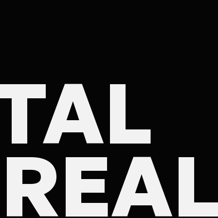
pertises
Solutions techni
 Design
Prestashop
ITAL
anding
Flutter/iOS/Android
 et webdesign
WordPress
e web
Webflow
ommerce
 REAL
Drupal
lication web &
bile
Symfony
rketing et
licité
MO