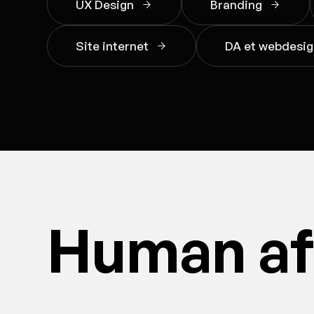
UX Design
Branding
Site internet
DA et webdesi
Human aft