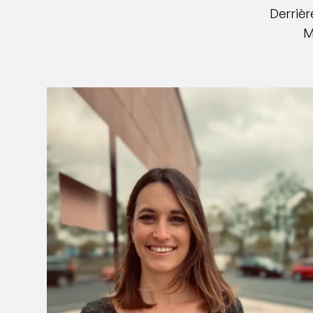
Derrièr
M