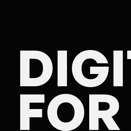
Ex
UX
DIG
Br
DA
Sit
Ec
FOR
App
mo
Ema
pub
S