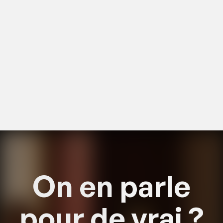
On en
parle
pour de
vrai ?